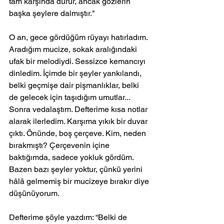
tam karşında durur, ancak gözlerin 
başka şeylere dalmıştır."
O an, gece gördüğüm rüyayı hatırladım. 
Aradığım mucize, sokak aralığındaki 
ufak bir melodiydi. Sessizce kemancıyı 
dinledim. İçimde bir şeyler yankılandı, 
belki geçmişe dair pişmanlıklar, belki 
de gelecek için taşıdığım umutlar...
Sonra vedalaştım. Defterime kısa notlar 
alarak ilerledim. Karşıma yıkık bir duvar 
çıktı. Önünde, boş çerçeve. Kim, neden 
bırakmıştı? Çerçevenin içine 
baktığımda, sadece yokluk gördüm. 
Bazen bazı şeyler yoktur, çünkü yerini 
hâlâ gelmemiş bir mucizeye bırakır diye 
düşünüyorum.
Defterime şöyle yazdım: “Belki de 