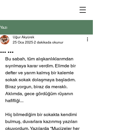
Yazı
Uğur Akyürek
25 Oca 2025
2 dakikada okunur
... ...
Bu sabah, tüm alışkanlıklarımdan 
sıyrılmaya karar verdim. Elimde bir 
defter ve yarım kalmış bir kalemle 
sokak sokak dolaşmaya başladım. 
Biraz yorgun, biraz da meraklı.
Aklımda, gece gördüğüm rüyanın 
hafifliği...
Hiç bilmediğim bir sokakta kendimi 
bulmuş, duvarlara kazınmış yazıları 
okuyordum. Yazılarda “Mucizeler her 