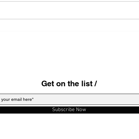
...
Sus 
Get on the list /
Subscribe Now