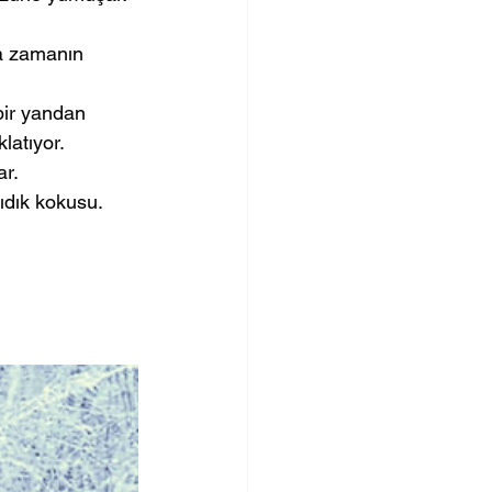
a zamanın 
bir yandan 
latıyor. 
r. 
ıdık kokusu. 