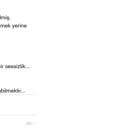
miş. 
etmek yerine 
 sessizlik... 
lmektir...