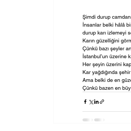
Şimdi durup camdan d
İnsanlar belki hâlâ b
durup karı izlemeyi s
Karın güzelliğini gör
Çünkü bazı şeyler anc
İstanbul’un üzerine k
Her şeyin üzerini kap
Kar yağdığında şehir 
Ama belki de en güze
Çünkü bazen en büyü