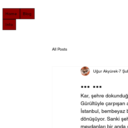
Home
Blog
Info
All Posts
Uğur Akyürek
7 Şu
... ...
Kar, şehre dokunduğu
Gürültüyle çarpışan a
İstanbul, bembeyaz b
dönüşüyor. Sanki şehr
meydanları bir anda s