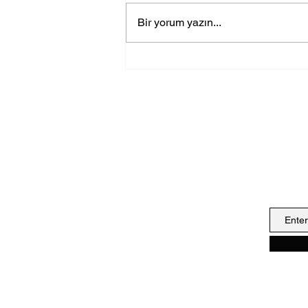
Bir yorum yazın...
Frankfurt'tan Bir Ödülle
Dönmek