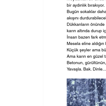
bir aydınlık bırakıyor.
Bugün sokaklar daha 
akışını durdurabilece
Dükkanların önünde b
karın altında durup iç
İnsan bazen fark etmi
Mesela eline aldığın 
Küçük şeyler ama büy
Ama karın en güzel ta
Betonun, gürültünün,
Yavaşla. Bak. Dinle...