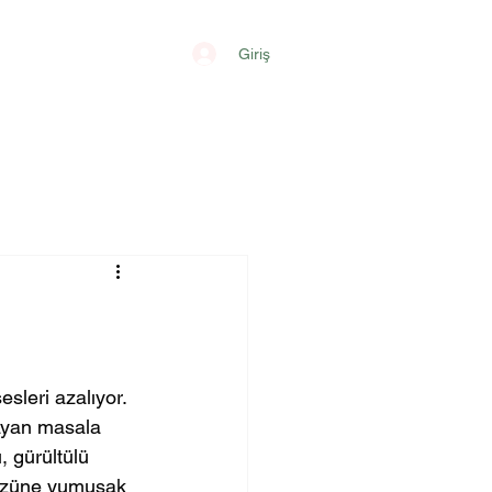
Giriş
sleri azalıyor. 
ayan masala 
, gürültülü 
 yüzüne yumuşak 