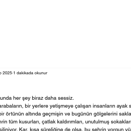
b 2025
1 dakikada okunur
nda her şey biraz daha sessiz. 
rabaların, bir yerlere yetişmeye çalışan insanların ayak se
ir örtünün altında geçmişin ve bugünün gölgelerini sakl
in tüm kusurları, çatlak kaldırımları, unutulmuş sokakları
iliniyor. Kar, kısa süreliğine de olsa, bu şehrin yorgun