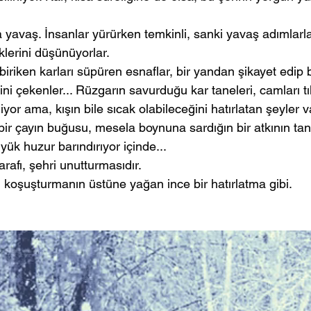
yavaş. İnsanlar yürürken temkinli, sanki yavaş adımlarl
klerini düşünüyorlar. 
iriken karları süpüren esnaflar, bir yandan şikayet edip 
ini çekenler... Rüzgarın savurduğu kar taneleri, camları tık
yor ama, kışın bile sıcak olabileceğini hatırlatan şeyler va
bir çayın buğusu, mesela boynuna sardığın bir atkının tan
ük huzur barındırıyor içinde...
rafı, şehri unutturmasıdır. 
 koşuşturmanın üstüne yağan ince bir hatırlatma gibi. 