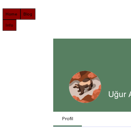
Home
Blog
Info
Uğur 
Profil