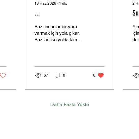
13 Haz 2026
∙
1
dk.
2 H
...
Su
Bazı insanlar bir yere
Yin
varmak için yola çıkar.
içi
Bazıları ise yolda kim
der
olduklarını hatırlamak için.
am
Vardığın yer değişebilir;
bil
şehirler, insanlar, hayaller
ma
değişebilir. Ama yürürken
değ
topladığın hakikatler,
gök
67
0
6
senden geriye kalan tek
gül
gerçek mirastır. Yol,
bu 
insanın gittiği yer değil;
Sus
geride bıraktıklarıyla
Unu
Daha Fazla Yükle
kurduğu ilişkidir. Bazen bir
sa
adım ileri gitmek için
uy
yıllarca aynı yerde
day
beklemek gerekir. Çünkü
yol
mesafe kilometrelerle
ke
değil, dönüşümle ölçülür.
dün