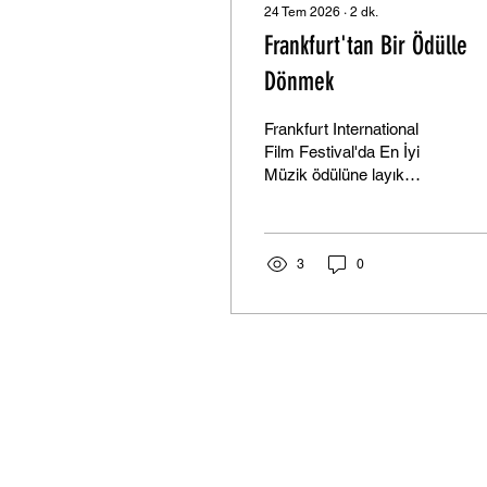
24 Tem 2026
∙
2
dk.
Frankfurt'tan Bir Ödülle
Dönmek
Frankfurt International
Film Festival'da En İyi
Müzik ödülüne layık
görülmek benim için
yalnızca bir başarı değil,
aynı zamanda yıllardır
inandığım sanat
3
0
anlayışının uluslararası
düzeyde karşılık
bulduğunu hissettiren çok
özel bir an oldu. Film
müziği benim için hiçbir
zaman yalnızca sahnelere
eşlik eden bir unsur
olmadı. Müziğin;
karakterlerin