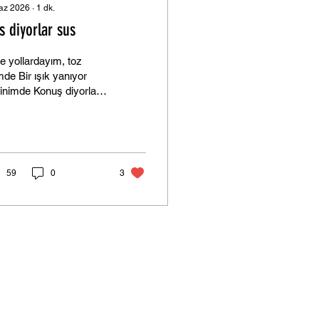
az 2026
∙
1
dk.
s diyorlar sus
e yollardayım, toz
mde Bir ışık yanıyor
inimde Konuş diyorlar
a dilimde Herkes
iyor, yok sesinde Bir
sa dolu ama kimse tok
il Bir çocuk bakıyor,
yüzü yok değil Birileri
59
0
3
er tam ortasında Sanki
dünya gerçek değil
 diyorlar, sus
tursun Sat diyorlar,
t Kaybolursun Hey! Kim
anır? Hey! Kim
anır? Bir gün dururum
 ortasında Sor bir
ndine Hep mi böyle
ya? Yine yollardayım,