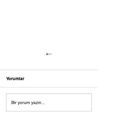
Yorumlar
...
Sus diyorlar su
Bir yorum yazın...